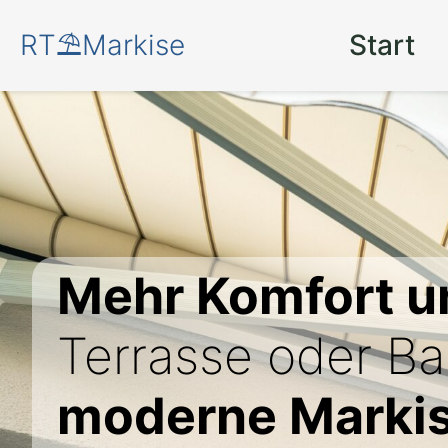
RT⛱️Markise
Start
Mehr Komfort u
Terrasse oder Ba
moderne Markis