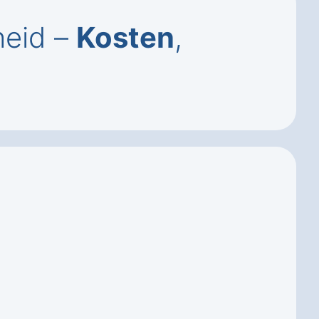
heid –
Kosten
,