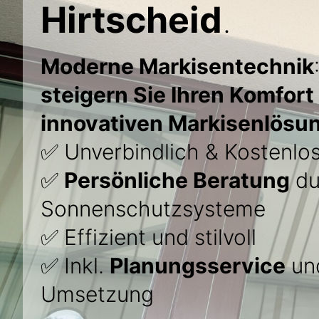
Hirtscheid
.
Moderne Markisentechnik
steigern Sie Ihren Komfort
innovativen Markisenlösun
✅ Unverbindlich & Kostenlo
✅
Persönliche Beratung
du
Sonnenschutzsysteme
✅ Effizient und stilvoll
✅ Inkl.
Planungsservice
und
Umsetzung