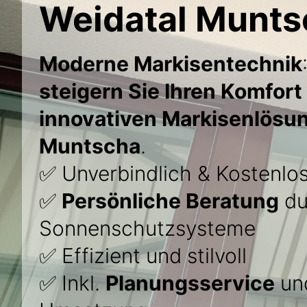
Weidatal Munts
Moderne Markisentechnik
steigern Sie Ihren Komfort
innovativen Markisenlösu
Muntscha
.
✅ Unverbindlich & Kostenlo
✅
Persönliche Beratung
du
Sonnenschutzsysteme
✅ Effizient und stilvoll
✅ Inkl.
Planungsservice
und