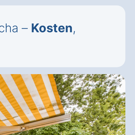
scha –
Kosten
,