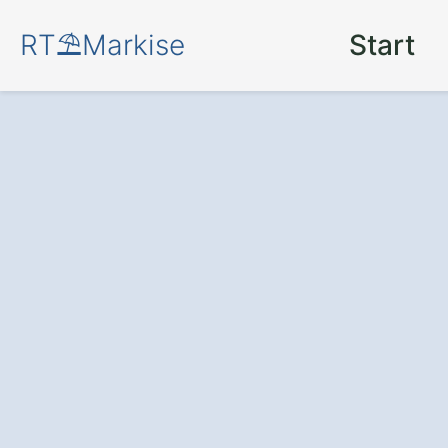
RT⛱️Markise
Start
Mehr Komfort u
Terrasse oder Ba
moderne Markis