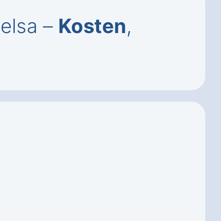
Oelsa –
Kosten
,