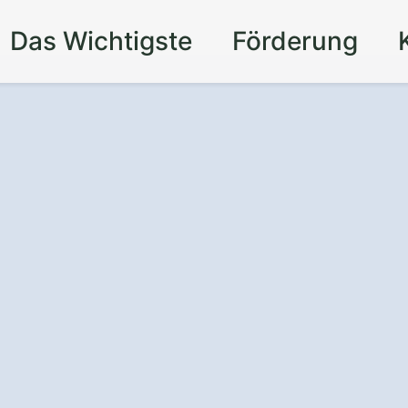
Das Wichtigste
Förderung
nd Schutz
für Ihre
lkon – durch eine
e in Boxberg