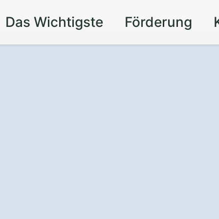
Das Wichtigste
Förderung
nd Schutz
für Ihre
lkon – durch eine
e in Diemelstadt