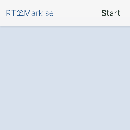
RT⛱️Markise
Start
Mehr Komfort u
Terrasse oder Ba
moderne Markis