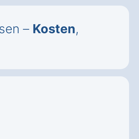
usen –
Kosten
,