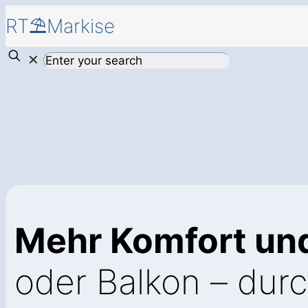
RT⛱️Markise
✕
Mehr Komfort un
oder Balkon – dur