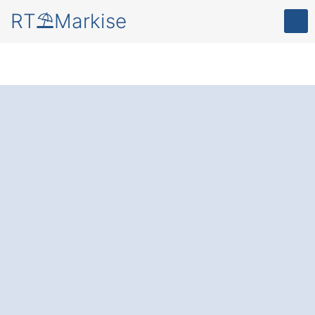
RT⛱️Markise
Mehr Komfort und
Schutz
für Ihre
Terrasse oder Balkon
– durch eine
moderne Markise in