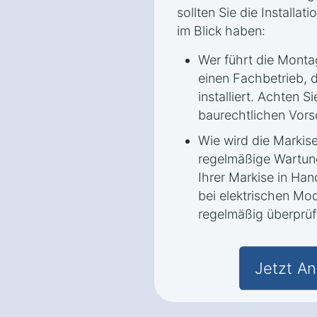
sollten Sie die Installa
im Blick haben:
Wer führt die Monta
einen Fachbetrieb, d
installiert. Achten Si
baurechtlichen Vors
Wie wird die Markis
regelmäßige Wartun
Ihrer Markise in Ha
bei elektrischen Mod
regelmäßig überprüf
Jetzt An