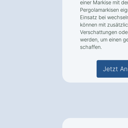
einer Markise mit der
Pergolamarkisen eig
Einsatz bei wechse
können mit zusätzli
Verschattungen ode
werden, um einen g
schaffen.
Jetzt An