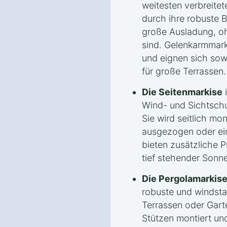
weitesten verbreitet
durch ihre robuste 
große Ausladung, o
sind. Gelenkarmmarki
und eignen sich sowo
für große Terrassen.
Die Seitenmarkise
i
Wind- und Sichtschu
Sie wird seitlich mo
ausgezogen oder ein
bieten zusätzliche 
tief stehender Sonne
Die Pergolamarkis
robuste und windsta
Terrassen oder Garte
Stützen montiert un