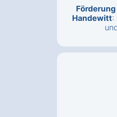
Förderung 
Handewitt
:
un