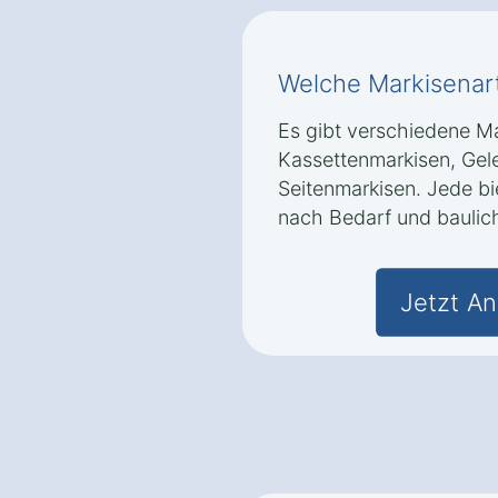
Welche Markisenart
Es gibt verschiedene Ma
Kassettenmarkisen, Ge
Seitenmarkisen. Jede bie
nach Bedarf und baulic
Jetzt An