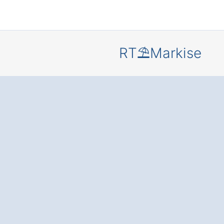
RT⛱️Markise
Mehr Komf
und Schut
Ihre Terras
oder Balko
durch eine
moderne