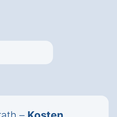
rath –
Kosten
,