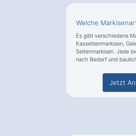
Welche Markisenart
Es gibt verschiedene Ma
Kassettenmarkisen, Ge
Seitenmarkisen. Jede bie
nach Bedarf und baulic
Jetzt An