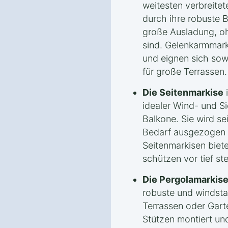
weitesten verbreitet
durch ihre robuste 
große Ausladung, o
sind. Gelenkarmmarki
und eignen sich sowo
für große Terrassen.
Die Seitenmarkise
i
idealer Wind- und S
Balkone. Sie wird se
Bedarf ausgezogen o
Seitenmarkisen biet
schützen vor tief s
Die Pergolamarkis
robuste und windsta
Terrassen oder Garte
Stützen montiert un