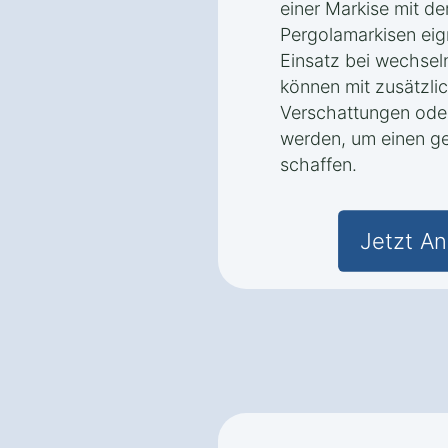
einer Markise mit der
Pergolamarkisen eig
Einsatz bei wechse
können mit zusätzli
Verschattungen ode
werden, um einen g
schaffen.
Jetzt An