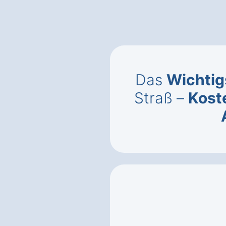
Das
Wichtig
Straß –
Kost