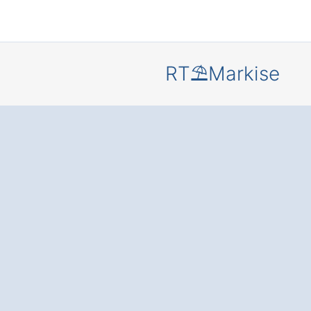
RT⛱️Markise
Mehr Komf
und Schut
Ihre Terras
oder Balko
durch eine
moderne