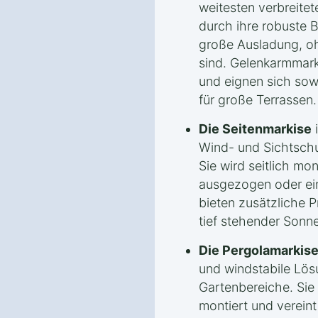
weitesten verbreitet
durch ihre robuste 
große Ausladung, o
sind. Gelenkarmmarki
und eignen sich sowo
für große Terrassen.
Die Seitenmarkise
i
Wind- und Sichtschu
Sie wird seitlich mo
ausgezogen oder ein
bieten zusätzliche 
tief stehender Sonne
Die Pergolamarkis
und windstabile Lös
Gartenbereiche. Sie 
montiert und verein