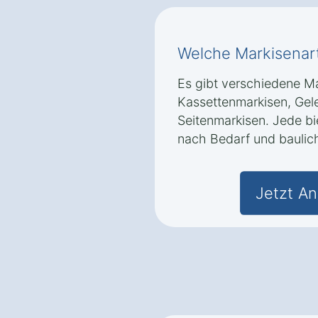
Welche Markisenart
Es gibt verschiedene Ma
Kassettenmarkisen, Ge
Seitenmarkisen. Jede bie
nach Bedarf und baulic
Jetzt An