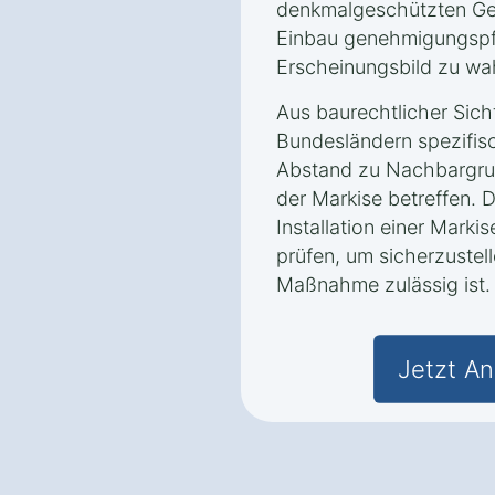
denkmalgeschützten Geb
Einbau genehmigungspfl
Erscheinungsbild zu wa
Aus baurechtlicher Sich
Bundesländern spezifis
Abstand zu Nachbargru
der Markise betreffen. D
Installation einer Marki
prüfen, um sicherzustell
Maßnahme zulässig ist.
Jetzt An