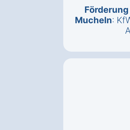
Förderung 
Mucheln
: Kf
A