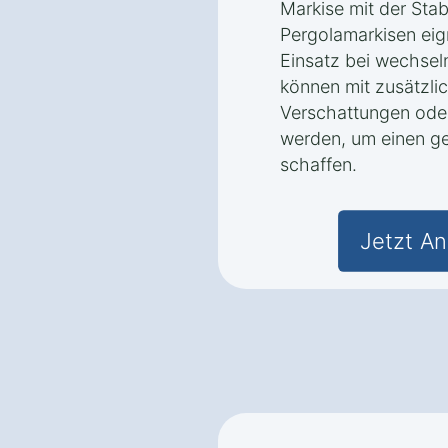
Markise mit der Stabi
Pergolamarkisen eig
Einsatz bei wechse
können mit zusätzli
Verschattungen ode
werden, um einen g
schaffen.
Jetzt An