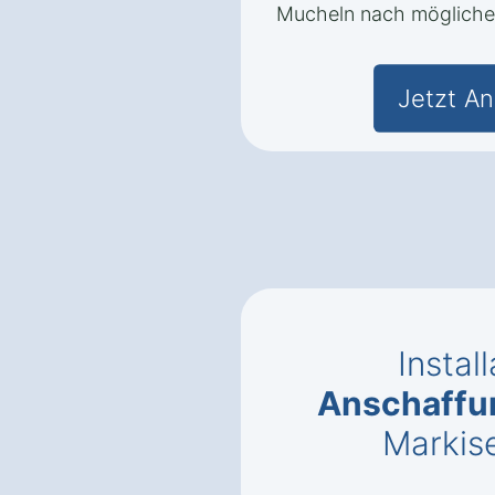
Mucheln nach mögliche
Jetzt An
Instal
Anschaffu
Markis