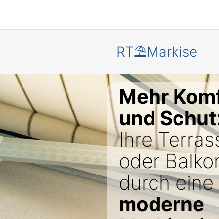
RT⛱️Markise
Mehr Komf
und Schut
Ihre Terras
oder Balko
durch eine
moderne