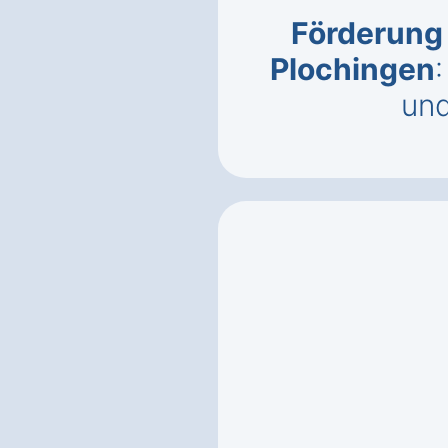
Förderung 
Plochingen
un