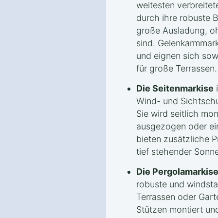
weitesten verbreitet
durch ihre robuste 
große Ausladung, o
sind. Gelenkarmmarki
und eignen sich sowo
für große Terrassen.
Die Seitenmarkise
i
Wind- und Sichtschu
Sie wird seitlich mo
ausgezogen oder ein
bieten zusätzliche 
tief stehender Sonne
Die Pergolamarkis
robuste und windsta
Terrassen oder Garte
Stützen montiert un