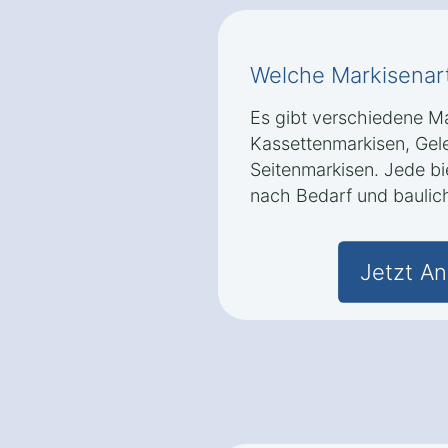
Welche Markisenart
Es gibt verschiedene Ma
Kassettenmarkisen, Ge
Seitenmarkisen. Jede bie
nach Bedarf und baulic
Jetzt An