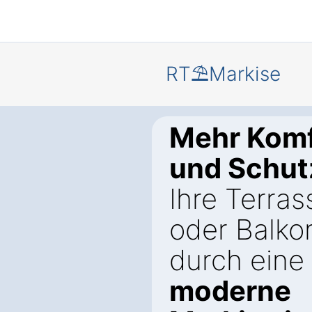
RT⛱️Markise
Mehr Komf
und Schut
Ihre Terras
oder Balko
durch eine
moderne