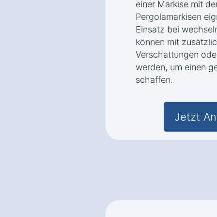
einer Markise mit der
Pergolamarkisen eig
Einsatz bei wechse
können mit zusätzli
Verschattungen ode
werden, um einen g
schaffen.
Jetzt An