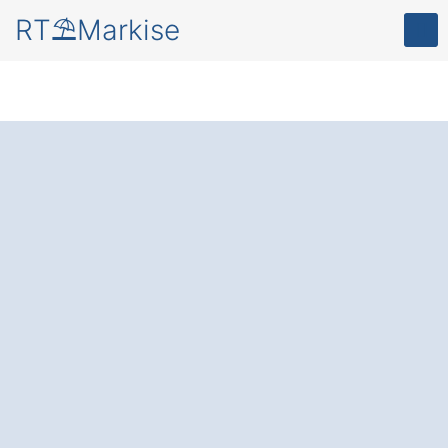
RT⛱️Markise
Mehr Komfort und
Schutz
für Ihre
Terrasse oder Balkon
– durch eine
moderne Markise in