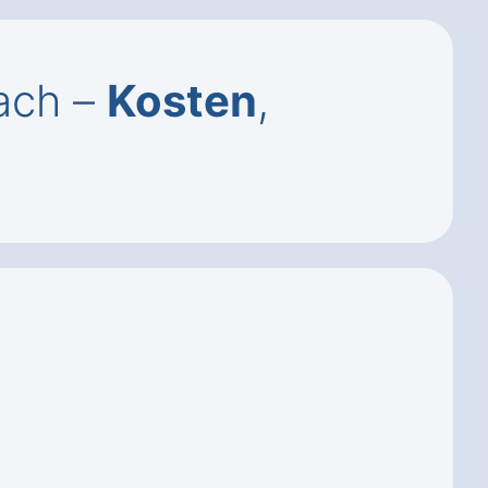
ach –
Kosten
,