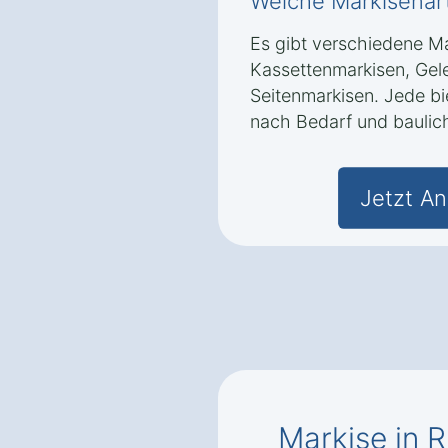
Welche Markisenart
Es gibt verschiedene Ma
Kassettenmarkisen, Ge
Seitenmarkisen. Jede bie
nach Bedarf und baulic
Jetzt An
Markise in 