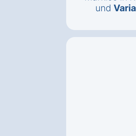
und
Vari