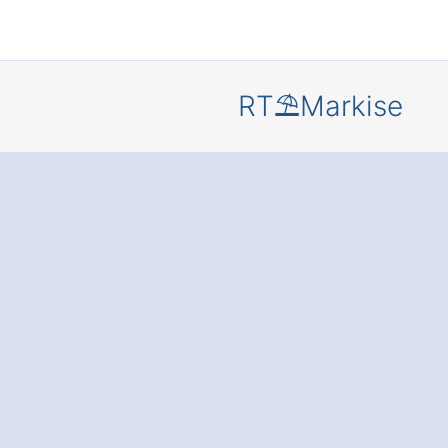
RT⛱️Markise
Mehr Komf
und Schut
Ihre Terras
oder Balko
durch eine
moderne