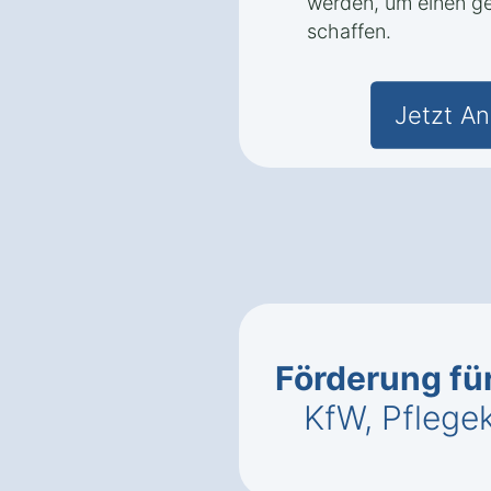
werden, um einen g
schaffen.
Jetzt An
Förderung für
KfW, Pflege