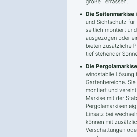
große Terrassen.
Die Seitenmarkise
i
und Sichtschutz für 
seitlich montiert un
ausgezogen oder ein
bieten zusätzliche 
tief stehender Sonne
Die Pergolamarkis
windstabile Lösung 
Gartenbereiche. Sie 
montiert und verein
Markise mit der Stabi
Pergolamarkisen eig
Einsatz bei wechse
können mit zusätzli
Verschattungen ode