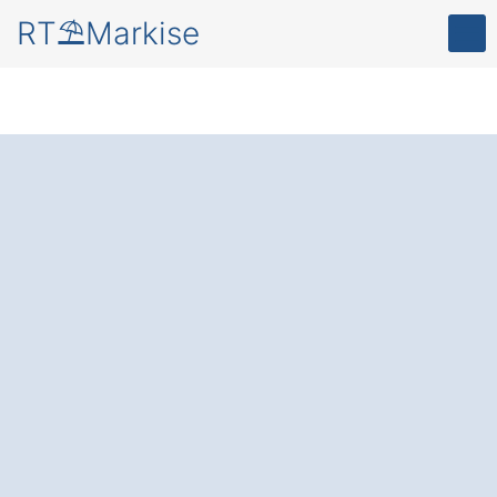
RT⛱️Markise
Mehr Komfort und
Schutz
für Ihre
Terrasse oder Balkon
– durch eine
moderne Markise in