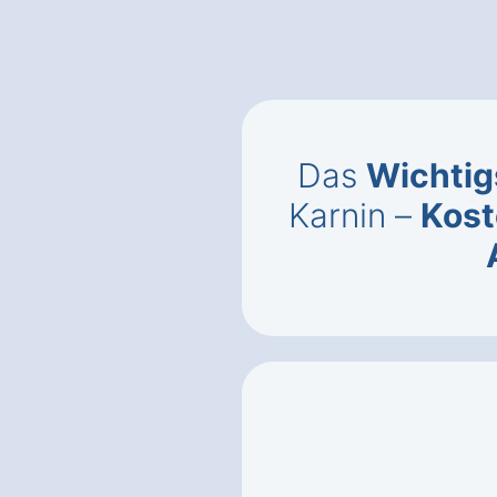
Das
Wichtig
Karnin –
Kos