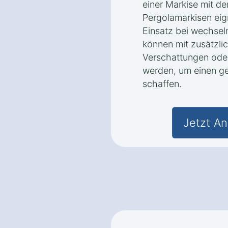
einer Markise mit der
Pergolamarkisen eig
Einsatz bei wechse
können mit zusätzli
Verschattungen ode
werden, um einen g
schaffen.
Jetzt An