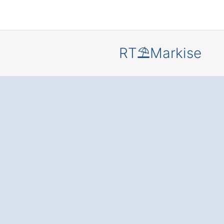
RT⛱️Markise
Mehr Komf
und Schut
Ihre Terras
oder Balko
durch eine
moderne