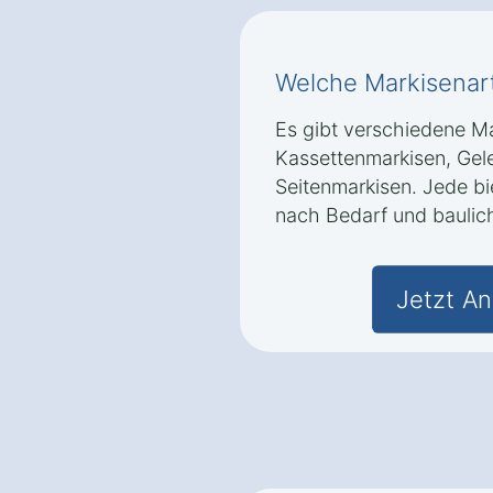
Welche Markisenart
Es gibt verschiedene Ma
Kassettenmarkisen, Ge
Seitenmarkisen. Jede bie
nach Bedarf und baulic
Jetzt An