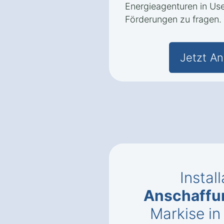
Energieagenturen in Us
Förderungen zu fragen.
Jetzt An
Instal
Anschaffu
Markise i