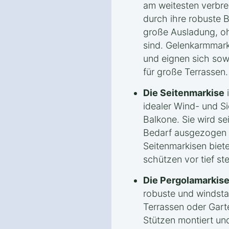
am weitesten verbre
durch ihre robuste 
große Ausladung, o
sind. Gelenkarmmarki
und eignen sich sowo
für große Terrassen.
Die Seitenmarkise
i
idealer Wind- und S
Balkone. Sie wird se
Bedarf ausgezogen o
Seitenmarkisen biet
schützen vor tief s
Die Pergolamarkis
robuste und windsta
Terrassen oder Garte
Stützen montiert un