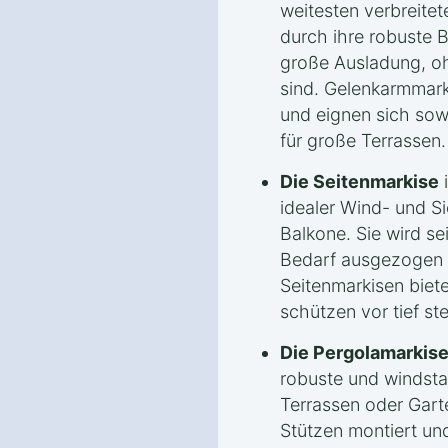
weitesten verbreitet
durch ihre robuste 
große Ausladung, o
sind. Gelenkarmmarki
und eignen sich sowo
für große Terrassen.
Die Seitenmarkise
i
idealer Wind- und S
Balkone. Sie wird se
Bedarf ausgezogen o
Seitenmarkisen biet
schützen vor tief s
Die Pergolamarkis
robuste und windsta
Terrassen oder Garte
Stützen montiert un