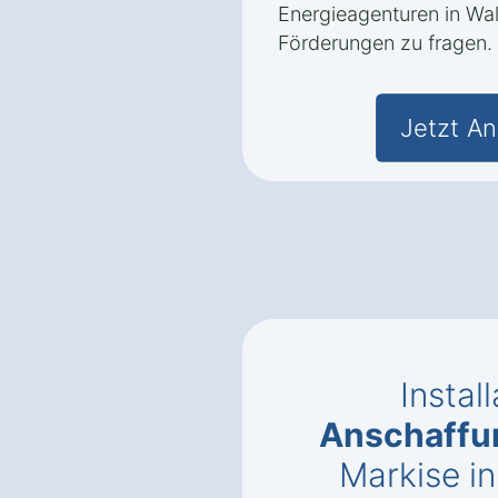
Energieagenturen in W
Förderungen zu fragen.
Jetzt An
Instal
Anschaffu
Markise i