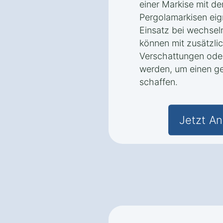
einer Markise mit der
Pergolamarkisen eig
Einsatz bei wechse
können mit zusätzli
Verschattungen ode
werden, um einen g
schaffen.
Jetzt An