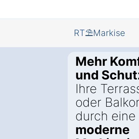
RT⛱️Markise
Mehr Komf
und Schut
Ihre Terras
oder Balko
durch eine
moderne