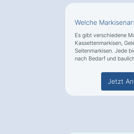
Welche Markisenart
Es gibt verschiedene Ma
Kassettenmarkisen, Ge
Seitenmarkisen. Jede bie
nach Bedarf und baulic
Jetzt An