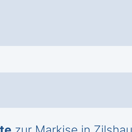
te
zur Markise in Zilsha