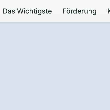
Das Wichtigste
Förderung
nd Schutz
für Ihre
lkon – durch eine
e in Zilshausen
.