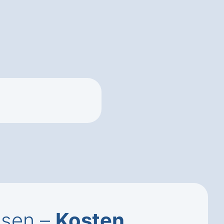
usen –
Kosten
,