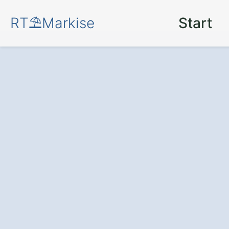
RT⛱️Markise
Start
Mehr Komfort u
Terrasse oder Ba
moderne Markis